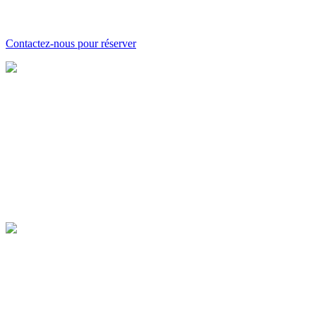
Contactez-nous pour réserver
Agricovert SCES agréée
Chaussée de Wavre 37
5030 Gembloux
Mail : info@agricovert.be
Tel : 081 61 52 89
TVA : BE 0838 831 947 – RPM NAMUR
Belfius: BE32.7805.9368.7402
BIC : GKCCBEBB
AgricoTiers ASBL
Chaussée de Wavre 37
5030 Gembloux
Mail : info@agricotiers.be
Tel : 0467 33 78 47