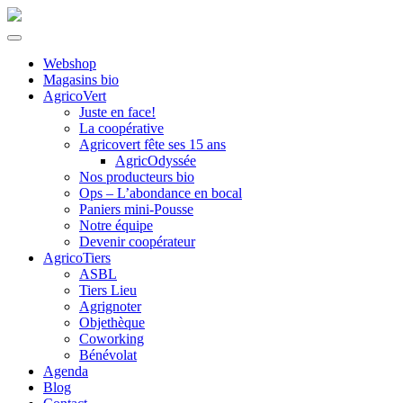
Webshop
Magasins bio
AgricoVert
Juste en face!
La coopérative
Agricovert fête ses 15 ans
AgricOdyssée
Nos producteurs bio
Ops – L’abondance en bocal
Paniers mini-Pousse
Notre équipe
Devenir coopérateur
AgricoTiers
ASBL
Tiers Lieu
Agrignoter
Objethèque
Coworking
Bénévolat
Agenda
Blog